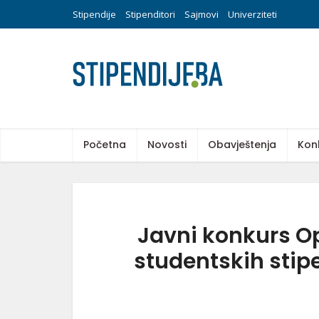
Stipendije
Stipenditori
Sajmovi
Univerziteti
Početna
Novosti
Obavještenja
Kon
Javni konkurs O
studentskih stip