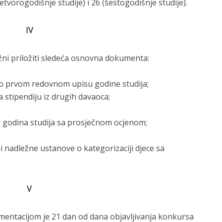
etvorogodišnje studije) i 26 (šestogodišnje studije).
IV
žni priložiti sledeća osnovna dokumenta:
 o prvom redovnom upisu godine studija;
a stipendiju iz drugih davaoca;
ih godina studija sa prosječnom ocjenom;
iji nadležne ustanove o kategorizaciji djece sa
V
mentacijom je 21 dan od dana objavljivanja konkursa