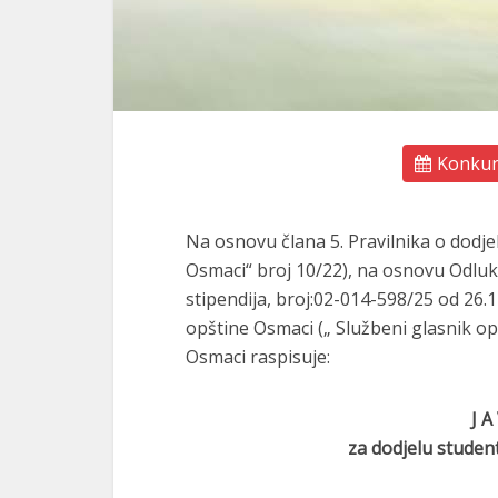
Konkurs
Na osnovu člana 5. Pravilnika o dodjel
Osmaci“ broj 10/22), na osnovu Odluke
stipendija, broj:02-014-598/25 od 26.1
opštine Osmaci („ Službeni glasnik opš
Osmaci raspisuje:
J A
za dodjelu studen