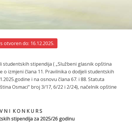
 otvoren do: 16.12.2025.
i studentskih stipendija ( „Službeni glasnik opština
 o izmjeni člana 11. Pravilnika o dodjeli studentskih
1.2025.godine i na osnovu člana 67. i 88. Statuta
tina Osmaci“ broj 3/17, 6/22 i 2/24), načelnik opštine
 V N I K O N K U R S
tskih stipendija za 2025/26 godinu