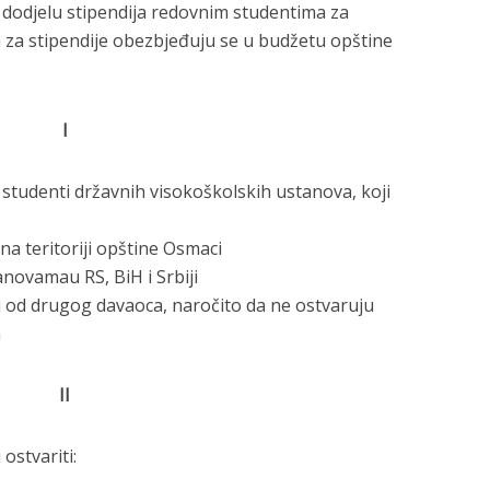
dodjelu stipendija redovnim studentima za
za stipendije obezbjeđuju se u budžetu opštine
I
 studenti državnih visokoškolskih ustanova, koji
 na teritoriji opštine Osmaci
anovamau RS, BiH i Srbiji
ju od drugog davaoca, naročito da ne ostvaruju
a
II
ostvariti: