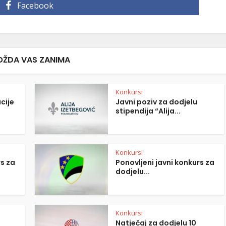
Facebook
ŽDA VAS ZANIMA
Konkursi
cije
Javni poziv za dodjelu
stipendija “Alija...
Konkursi
rs za
Ponovljeni javni konkurs za
dodjelu...
Konkursi
Natječaj za dodjelu 10