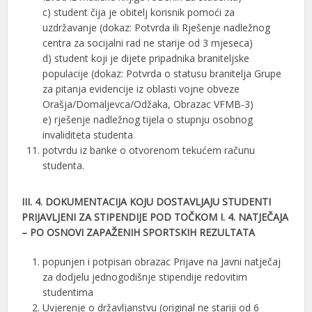
c) student čija je obitelj korisnik pomoći za
uzdržavanje (dokaz: Potvrda ili Rješenje nadležnog
centra za socijalni rad ne starije od 3 mjeseca)
d) student koji je dijete pripadnika braniteljske
populacije (dokaz: Potvrda o statusu branitelja Grupe
za pitanja evidencije iz oblasti vojne obveze
Orašja/Domaljevca/Odžaka, Obrazac VFMB-3)
e) rješenje nadležnog tijela o stupnju osobnog
invaliditeta studenta
potvrdu iz banke o otvorenom tekućem računu
studenta.
III. 4. DOKUMENTACIJA KOJU DOSTAVLJAJU STUDENTI
PRIJAVLJENI ZA STIPENDIJE POD TOČKOM I. 4. NATJEČAJA
– PO OSNOVI ZAPAŽENIH SPORTSKIH REZULTATA
popunjen i potpisan obrazac Prijave na Javni natječaj
za dodjelu jednogodišnje stipendije redovitim
studentima
Uvjerenje o državljanstvu (original ne stariji od 6