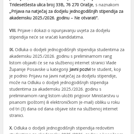
Tridesetšesta ulica broj 33B, 76 270 Orašje
, s naznakom
„Prijava na natječaj za dodjelu jednogodišnjih stipendija za
akademsku 2025./2026. godinu – Ne otvarati“.
VIII.
Prijave i dokazi o ispunjavanju uvjeta za dodjelu
stipendija neće se vraćati kandidatima.
IX.
Odluka o dodjeli jednogodišnjih stipendija studentima za
akademsku 2025./2026. godinu s preliminarnom rang
listom objaviti će se na službenoj internet stranici Vlade
Županije Posavske u kategoriji
Javni pozivi
te student, koji
je podnio Prijavu na Javni natječaj za dodjelu stipendije,
može na Odluku o dodjeli jednogodišnjih stipendija
studentima za akademsku 2025./2026. godinu s
preliminarnom rang listom uložiti prigovor Ministarstvu u
pisanom (poštom) ili elektroničkom (e-mail) obliku u roku
od tri (3) dana od dana objave iste na službenoj internet
stranici.
X.
Odluka o dodjeli jednogodišnjih stipendija redovitim