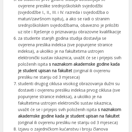
ovjerene preslike srednjoškolskih svjedodžbi
(svjedodžbe I., II., III. i IV. razreda i svjedodžba o
maturi/završnom ispitu), a ako se radi o stranim
srednjoškolskim svjedodžbama, obavezno je priložiti
uz iste i Rješenje o priznavanju obrazovne kvalifikacije
za studente starijih godina studija dostavlja se
ovjerena preslika indeksa (sve popunjene stranice
indeksa), a ukoliko je na fakultetima ustrojen
elektronički sustav iskaznica, uvažit će se i prijepis svih
položenih ispita
s naznakom akademske godine kada
je student upisan na fakultet
(original ili ovjerenu
presliku ne stariju od 3 mjeseca)
studenti drugog ciklusa visokog obrazovanja dužni su
dostaviti i ovjerenu presliku indeksa prvog ciklusa (sve
popunjene stranice indeksa), a ukoliko je na
fakultetima ustrojen elektronički sustav iskaznica,
uvažit će se i prijepis svih položenih ispita
s naznakom
akademske godine kada je student upisan na fakultet
(original ili ovjerenu presliku ne stariju od 3 mjeseca)
Izjavu o zajedničkom kućanstvu i broju članova