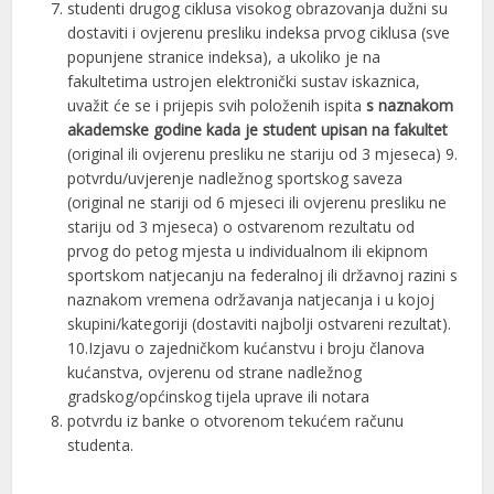
studenti drugog ciklusa visokog obrazovanja dužni su
dostaviti i ovjerenu presliku indeksa prvog ciklusa (sve
popunjene stranice indeksa), a ukoliko je na
fakultetima ustrojen elektronički sustav iskaznica,
uvažit će se i prijepis svih položenih ispita
s naznakom
akademske godine kada je student upisan na fakultet
(original ili ovjerenu presliku ne stariju od 3 mjeseca) 9.
potvrdu/uvjerenje nadležnog sportskog saveza
(original ne stariji od 6 mjeseci ili ovjerenu presliku ne
stariju od 3 mjeseca) o ostvarenom rezultatu od
prvog do petog mjesta u individualnom ili ekipnom
sportskom natjecanju na federalnoj ili državnoj razini s
naznakom vremena održavanja natjecanja i u kojoj
skupini/kategoriji (dostaviti najbolji ostvareni rezultat).
10.Izjavu o zajedničkom kućanstvu i broju članova
kućanstva, ovjerenu od strane nadležnog
gradskog/općinskog tijela uprave ili notara
potvrdu iz banke o otvorenom tekućem računu
studenta.