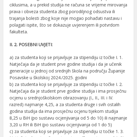
ciklusima, a u prekid studija ne računa se vrijeme mirovanja
prava i obveza studenta zbog porodiljnog odsustva ili
trajanja bolesti zbog koje nije mogao pohađati nastavu i
polagati ispite, što se dokazuje uvjerenjem ili potvrdom
fakulteta.
II. 2. POSEBNI UVJETI:
a) za studenta koji se prijavljuje za stipendiju iz točke I. 1.
Natječaja da je student prve godine studija i da je učenik
generacije u jednoj od srednjih škola na području Županije
Posavske u školskoj 2024./2025. godini
b) za studenta koji se prijavljuje za stipendiju iz točke I. 2.
Natječaja da je student prve godine studija i ima prosječnu
ocjenu u srednjoškolskom obrazovanju (I., II., III. i IV.
razred) najmanje 4,25, a za studenta druge i svih ostalih
godina studija da ima prosječnu ocjenu tijekom studija
8,25 u BiH (po sustavu ocjenjivanja od 5 do 10) ili najmanje
3,20 u RH ili BiH (po sustavu ocjenjivanja od 1 do 5)
c) za studenta koji se prijavljuje za stipendiju iz točke 1. 3.