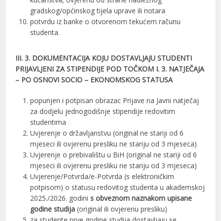
gradskog/općinskog tijela uprave ili notara
potvrdu iz banke o otvorenom tekućem računu
studenta.
III. 3. DOKUMENTACIJA KOJU DOSTAVLJAJU STUDENTI
PRIJAVLJENI ZA STIPENDIJE POD TOČKOM I. 3. NATJEČAJA
– PO OSNOVI SOCIO – EKONOMSKOG STATUSA
popunjen i potpisan obrazac Prijave na Javni natječaj
za dodjelu jednogodišnje stipendije redovitim
studentima
Uvjerenje o državljanstvu (original ne stariji od 6
mjeseci ili ovjerenu presliku ne stariju od 3 mjeseca)
Uvjerenje o prebivalištu u BiH (original ne stariji od 6
mjeseci ili ovjerenu presliku ne stariju od 3 mjeseca)
Uvjerenje/Potvrda/e-Potvrda (s elektroničkim
potpisom) o statusu redovitog studenta u akademskoj
2025./2026. godini
s obveznom naznakom upisane
godine studija
(original ili ovjerenu presliku)
za studente prve godine studija dostavljaju se