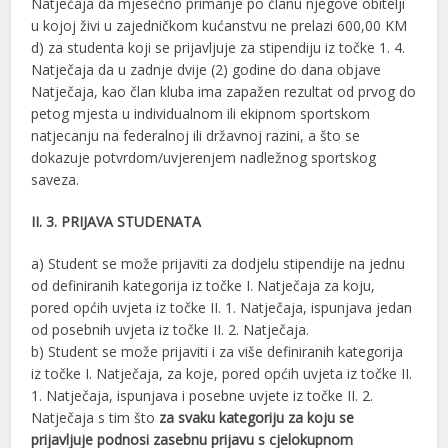
Natječaja da mjesečno primanje po članu njegove obitelji
u kojoj živi u zajedničkom kućanstvu ne prelazi 600,00 KM
d) za studenta koji se prijavljuje za stipendiju iz točke 1. 4.
Natječaja da u zadnje dvije (2) godine do dana objave
Natječaja, kao član kluba ima zapažen rezultat od prvog do
petog mjesta u individualnom ili ekipnom sportskom
natjecanju na federalnoj ili državnoj razini, a što se
dokazuje potvrdom/uvjerenjem nadležnog sportskog
saveza.
II. 3. PRIJAVA STUDENATA
a) Student se može prijaviti za dodjelu stipendije na jednu
od definiranih kategorija iz točke I. Natječaja za koju,
pored općih uvjeta iz točke II. 1. Natječaja, ispunjava jedan
od posebnih uvjeta iz točke II. 2. Natječaja.
b) Student se može prijaviti i za više definiranih kategorija
iz točke I. Natječaja, za koje, pored općih uvjeta iz točke II.
1. Natječaja, ispunjava i posebne uvjete iz točke II. 2.
Natječaja s tim što
za svaku kategoriju za koju se
prijavljuje podnosi zasebnu prijavu s cjelokupnom