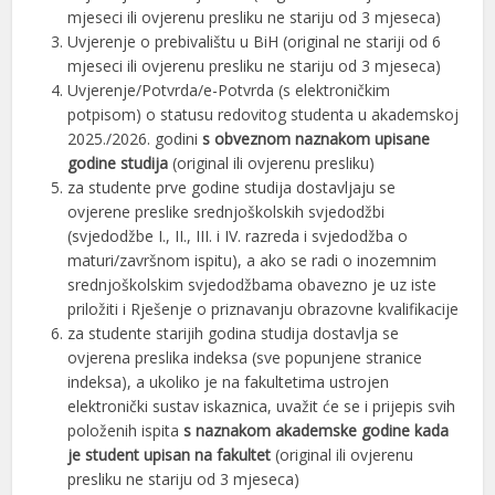
mjeseci ili ovjerenu presliku ne stariju od 3 mjeseca)
Uvjerenje o prebivalištu u BiH (original ne stariji od 6
mjeseci ili ovjerenu presliku ne stariju od 3 mjeseca)
Uvjerenje/Potvrda/e-Potvrda (s elektroničkim
potpisom) o statusu redovitog studenta u akademskoj
2025./2026. godini
s obveznom naznakom upisane
godine studija
(original ili ovjerenu presliku)
za studente prve godine studija dostavljaju se
ovjerene preslike srednjoškolskih svjedodžbi
(svjedodžbe I., II., III. i IV. razreda i svjedodžba o
maturi/završnom ispitu), a ako se radi o inozemnim
srednjoškolskim svjedodžbama obavezno je uz iste
priložiti i Rješenje o priznavanju obrazovne kvalifikacije
za studente starijih godina studija dostavlja se
ovjerena preslika indeksa (sve popunjene stranice
indeksa), a ukoliko je na fakultetima ustrojen
elektronički sustav iskaznica, uvažit će se i prijepis svih
položenih ispita
s naznakom akademske godine kada
je student upisan na fakultet
(original ili ovjerenu
presliku ne stariju od 3 mjeseca)