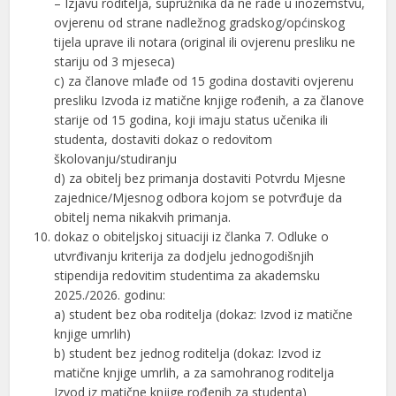
– Izjavu roditelja, supružnika da ne rade u inozemstvu,
ovjerenu od strane nadležnog gradskog/općinskog
tijela uprave ili notara (original ili ovjerenu presliku ne
stariju od 3 mjeseca)
c) za članove mlađe od 15 godina dostaviti ovjerenu
presliku Izvoda iz matične knjige rođenih, a za članove
starije od 15 godina, koji imaju status učenika ili
studenta, dostaviti dokaz o redovitom
školovanju/studiranju
d) za obitelj bez primanja dostaviti Potvrdu Mjesne
zajednice/Mjesnog odbora kojom se potvrđuje da
obitelj nema nikakvih primanja.
dokaz o obiteljskoj situaciji iz članka 7. Odluke o
utvrđivanju kriterija za dodjelu jednogodišnjih
stipendija redovitim studentima za akademsku
2025./2026. godinu:
a) student bez oba roditelja (dokaz: Izvod iz matične
knjige umrlih)
b) student bez jednog roditelja (dokaz: Izvod iz
matične knjige umrlih, a za samohranog roditelja
Izvod iz matične knjige rođenih za studenta)