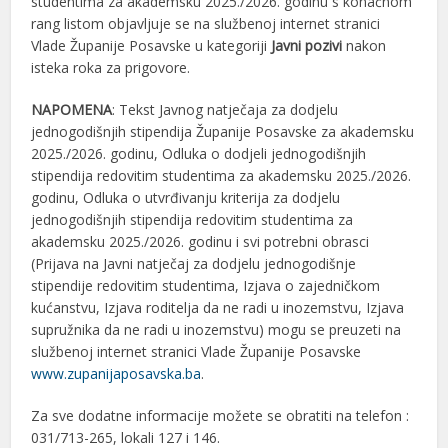
studentima za akademsku 2025./2026. godinu s konačnom
rang listom objavljuje se na službenoj internet stranici
Vlade Županije Posavske u kategoriji
Javni pozivi
nakon
isteka roka za prigovore.
NAPOMENA
: Tekst Javnog natječaja za dodjelu
jednogodišnjih stipendija Županije Posavske za akademsku
2025./2026. godinu, Odluka o dodjeli jednogodišnjih
stipendija redovitim studentima za akademsku 2025./2026.
godinu, Odluka o utvrđivanju kriterija za dodjelu
jednogodišnjih stipendija redovitim studentima za
akademsku 2025./2026. godinu i svi potrebni obrasci
(Prijava na Javni natječaj za dodjelu jednogodišnje
stipendije redovitim studentima, Izjava o zajedničkom
kućanstvu, Izjava roditelja da ne radi u inozemstvu, Izjava
supružnika da ne radi u inozemstvu) mogu se preuzeti na
službenoj internet stranici Vlade Županije Posavske
www.zupanijaposavska.ba
.
Za sve dodatne informacije možete se obratiti na telefon :
031/713-265, lokali 127 i 146.