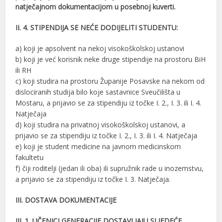
natječajnom dokumentacijom u posebnoj kuverti.
II. 4. STIPENDIJA SE NEĆE DODIJELITI STUDENTU:
a) koji je apsolvent na nekoj visokoškolskoj ustanovi
b) koji je već korisnik neke druge stipendije na prostoru BiH
ili RH
c) koji studira na prostoru Županije Posavske na nekom od
dislociranih studija bilo koje sastavnice Sveučilišta u
Mostaru, a prijavio se za stipendiju iz točke I. 2., I. 3. ili I. 4.
Natječaja
d) koji studira na privatnoj visokoškolskoj ustanovi, a
prijavio se za stipendiju iz točke I. 2., I. 3. ili I. 4. Natječaja
e) koji je student medicine na javnom medicinskom
fakultetu
f) čiji roditelji (jedan ili oba) ili supružnik rade u inozemstvu,
a prijavio se za stipendiju iz točke I. 3. Natječaja.
III. DOSTAVA DOKUMENTACIJE
III. 1. UČENICI GENERACIJE DOSTAVLJAJU SLJEDEĆE