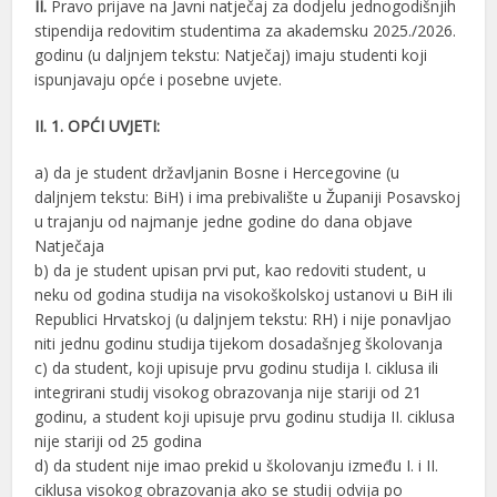
II.
Pravo prijave na Javni natječaj za dodjelu jednogodišnjih
stipendija redovitim studentima za akademsku 2025./2026.
godinu (u daljnjem tekstu: Natječaj) imaju studenti koji
ispunjavaju opće i posebne uvjete.
II. 1. OPĆI UVJETI:
a) da je student državljanin Bosne i Hercegovine (u
daljnjem tekstu: BiH) i ima prebivalište u Županiji Posavskoj
u trajanju od najmanje jedne godine do dana objave
Natječaja
b) da je student upisan prvi put, kao redoviti student, u
neku od godina studija na visokoškolskoj ustanovi u BiH ili
Republici Hrvatskoj (u daljnjem tekstu: RH) i nije ponavljao
niti jednu godinu studija tijekom dosadašnjeg školovanja
c) da student, koji upisuje prvu godinu studija I. ciklusa ili
integrirani studij visokog obrazovanja nije stariji od 21
godinu, a student koji upisuje prvu godinu studija II. ciklusa
nije stariji od 25 godina
d) da student nije imao prekid u školovanju između I. i II.
ciklusa visokog obrazovanja ako se studij odvija po