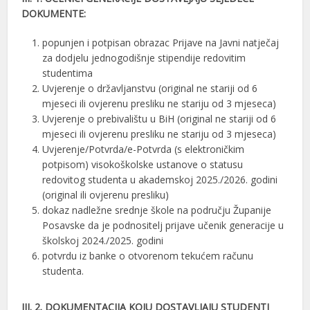
DOKUMENTE:
popunjen i potpisan obrazac Prijave na Javni natječaj
za dodjelu jednogodišnje stipendije redovitim
studentima
Uvjerenje o državljanstvu (original ne stariji od 6
mjeseci ili ovjerenu presliku ne stariju od 3 mjeseca)
Uvjerenje o prebivalištu u BiH (original ne stariji od 6
mjeseci ili ovjerenu presliku ne stariju od 3 mjeseca)
Uvjerenje/Potvrda/e-Potvrda (s elektroničkim
potpisom) visokoškolske ustanove o statusu
redovitog studenta u akademskoj 2025./2026. godini
(original ili ovjerenu presliku)
dokaz nadležne srednje škole na području Županije
Posavske da je podnositelj prijave učenik generacije u
školskoj 2024./2025. godini
potvrdu iz banke o otvorenom tekućem računu
studenta.
III. 2. DOKUMENTACIJA KOJU DOSTAVLJAJU STUDENTI