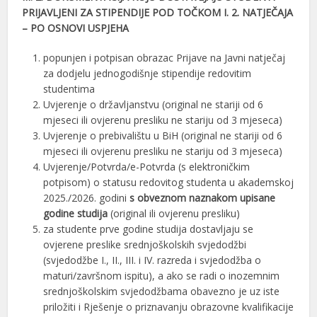
PRIJAVLJENI ZA STIPENDIJE POD TOČKOM I. 2. NATJEČAJA
– PO OSNOVI USPJEHA
popunjen i potpisan obrazac Prijave na Javni natječaj
za dodjelu jednogodišnje stipendije redovitim
studentima
Uvjerenje o državljanstvu (original ne stariji od 6
mjeseci ili ovjerenu presliku ne stariju od 3 mjeseca)
Uvjerenje o prebivalištu u BiH (original ne stariji od 6
mjeseci ili ovjerenu presliku ne stariju od 3 mjeseca)
Uvjerenje/Potvrda/e-Potvrda (s elektroničkim
potpisom) o statusu redovitog studenta u akademskoj
2025./2026. godini
s obveznom naznakom upisane
godine studija
(original ili ovjerenu presliku)
za studente prve godine studija dostavljaju se
ovjerene preslike srednjoškolskih svjedodžbi
(svjedodžbe I., II., III. i IV. razreda i svjedodžba o
maturi/završnom ispitu), a ako se radi o inozemnim
srednjoškolskim svjedodžbama obavezno je uz iste
priložiti i Rješenje o priznavanju obrazovne kvalifikacije