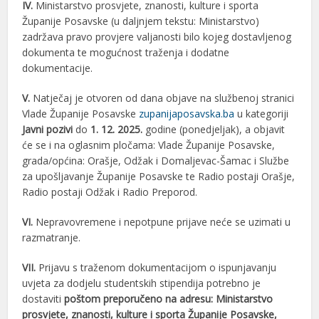
IV.
Ministarstvo prosvjete, znanosti, kulture i sporta
Županije Posavske (u daljnjem tekstu: Ministarstvo)
zadržava pravo provjere valjanosti bilo kojeg dostavljenog
dokumenta te mogućnost traženja i dodatne
dokumentacije.
V.
Natječaj je otvoren od dana objave na službenoj stranici
Vlade Županije Posavske
zupanijaposavska.ba
u kategoriji
Javni pozivi
do
1. 12. 2025.
godine (ponedjeljak), a objavit
će se i na oglasnim pločama: Vlade Županije Posavske,
grada/općina: Orašje, Odžak i Domaljevac-Šamac i Službe
za upošljavanje Županije Posavske te Radio postaji Orašje,
Radio postaji Odžak i Radio Preporod.
VI.
Nepravovremene i nepotpune prijave neće se uzimati u
razmatranje.
VII.
Prijavu s traženom dokumentacijom o ispunjavanju
uvjeta za dodjelu studentskih stipendija potrebno je
dostaviti
poštom preporučeno na adresu: Ministarstvo
prosvjete, znanosti, kulture i sporta Županije Posavske,