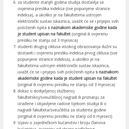
za studente starijih godina studija dostavlja se
ovjerena preslika indeksa (sve popunjene stranice
indeksa), a ukoliko je na fakultetima ustrojen
elektronički sustav iskaznica, uvažit će se i prijepis svih
položenih ispita
s naznakom akademske godine kada
je student upisan na fakultet
(original ili ovjerenu
presliku ne stariju od 3 mjeseca)
studenti drugog ciklusa visokog obrazovanja dužni su
dostaviti i ovjerenu presliku indeksa prvog ciklusa (sve
popunjene stranice indeksa), a ukoliko je na
fakultetima ustrojen elektronički sustav iskaznica,
uvažit će se i prijepis svih položenih ispita
s naznakom
akademske godine kada je student upisan na fakultet
(original ili ovjerenu presliku ne stariju od 3 mjeseca)
dokaz o dodijeljenoj službenoj
fakultetskoj/sveučilišnoj nagradi ili priznanju za
izrađene i objavljene radove tijekom studija ili o
nagradi fakulteta/sveučilišta za studenta godine
(original ili ovjerenu presliku ne stariji od 6 mjeseci)
Izjavu o zajedničkom kućanstvu i broju članova
kućanstva, ovjerenu od strane nadležnog