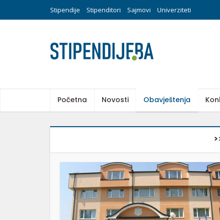
Stipendije
Stipenditori
Sajmovi
Univerziteti
Početna
Novosti
Obavještenja
Kon
>