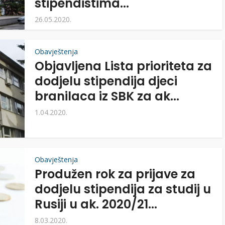
stipendistima...
26.05.2020.
Obavještenja
Objavljena Lista prioriteta za
dodjelu stipendija djeci
branilaca iz SBK za ak...
1.04.2020.
Obavještenja
Produžen rok za prijave za
dodjelu stipendija za studij u
Rusiji u ak. 2020/21...
8.03.2020.