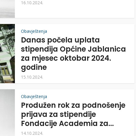
16.10.2024.
Obavještenja
Danas počela uplata
stipendija Općine Jablanica
za mjesec oktobar 2024.
godine
15.10.2024.
Obavještenja
Produžen rok za podnošenje
prijava za stipendije
Fondacije Academia za...
14.10.2024.