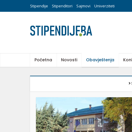
Stipendije
Stipenditori
Sajmovi
Univerziteti
Početna
Novosti
Obavještenja
Kon
>