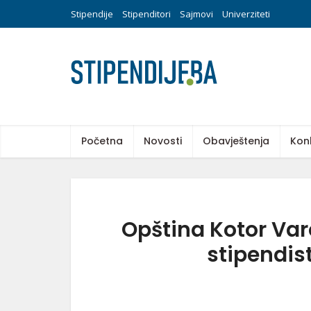
Stipendije
Stipenditori
Sajmovi
Univerziteti
Početna
Novosti
Obavještenja
Kon
Opština Kotor Varo
stipendis