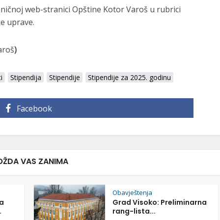
ničnoj web-stranici Opštine Kotor Varoš u rubrici
ke uprave.
aroš
)
i
Stipendija
Stipendije
Stipendije za 2025. godinu
Facebook
ŽDA VAS ZANIMA
Obavještenja
a
Grad Visoko: Preliminarna
.
rang-lista...