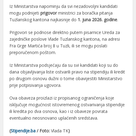
Iz Ministarstva napominju da svi nezadovoljni kandidati
mogu podnijeti
prigovor
ministrici za boračka pitanja
Tuzlanskog kantona najkasnije do
1. juna 2026. godine
.
Prigovori se podnose direktno putem pisarnice Ureda za
zajedničke poslove Vlade Tuzlanskog kantona, na adresi
Fra Grge Martića broj 8 u Tuzli, ili se mogu poslati
preporučenom poštom.
Iz Ministarstva podsjećaju da su svi kandidati koji su do
dana objavljivanja liste ostvarili pravo na stipendiju ili kredit
po drugom osnovu dužni o tome obavijestiti Ministarstvo
prije potpisivanja ugovora.
Ova obaveza proizlazi iz propisanog ograničenja koje
isključuje mogućnost istovremenog ostvarivanja stipendije
ili kredita po dva osnova, kao i iz obaveze povrata
eventualno neosnovano uplaćenih sredstava.
(
Stipendije.ba
/ Foto:
Vlada TK
)