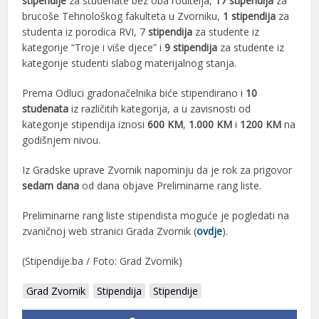
stipendije
za studenate bez oba roditelja,
17 stipendija
za
brucoše Tehnološkog fakulteta u Zvorniku,
1 stipendija
za
studenta iz porodica RVI, 7
stipendija
za studente iz
kategorije “Troje i više djece” i
9 stipendija
za studente iz
kategorije studenti slabog materijalnog stanja.
Prema Odluci gradonačelnika biće stipendirano i
10
studenata
iz različitih kategorija, a u zavisnosti od
kategorije stipendija iznosi
600 KM
,
1.000 KM
i
1200 KM
na
godišnjem nivou.
Iz Gradske uprave Zvornik napominju da je rok za prigovor
sedam dana
od dana objave Preliminarne rang liste.
Preliminarne rang liste stipendista moguće je pogledati na
zvaničnoj web stranici Grada Zvornik (
ovdje
).
(Stipendije.ba / Foto: Grad Zvornik)
Grad Zvornik
Stipendija
Stipendije