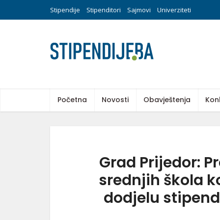
Stipendije
Stipenditori
Sajmovi
Univerziteti
Početna
Novosti
Obavještenja
Kon
Grad Prijedor: P
srednjih škola k
dodjelu stipendi