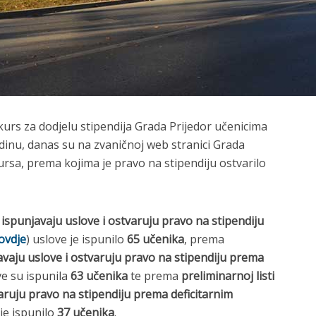
urs za dodjelu stipendija Grada Prijedor učenicima
dinu, danas su na zvaničnoj web stranici Grada
ursa, prema kojima je pravo na stipendiju ostvarilo
i ispunjavaju uslove i ostvaruju pravo na stipendiju
ovdje
) uslove je ispunilo
65 učenika
, prema
javaju uslove i ostvaruju pravo na stipendiju prema
ve su ispunila
63 učenika
te prema
preliminarnoj listi
varuju pravo na stipendiju prema deficitarnim
 je ispunilo
37 učenika
.