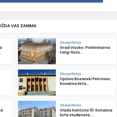
ŽDA VAS ZANIMA
Obavještenja
a
Grad Visoko: Preliminarna
.
rang-lista...
Obavještenja
Općina Bosanski Petrovac:
Konačna lista...
Obavještenja
na
Vlada Kantona 10: Konačna
lista studenata...