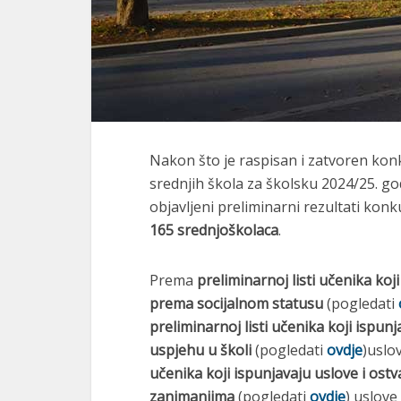
Nakon što je raspisan i zatvoren konk
srednjih škola za školsku 2024/25. go
objavljeni preliminarni rezultati konk
165 srednjoškolaca
.
Prema
preliminarnoj listi učenika koj
prema socijalnom statusu
(pogledati
preliminarnoj listi učenika koji ispun
uspjehu u školi
(pogledati
ovdje
)uslo
učenika koji ispunjavaju uslove i ost
zanimanjima
(pogledati
ovdje
) uslove