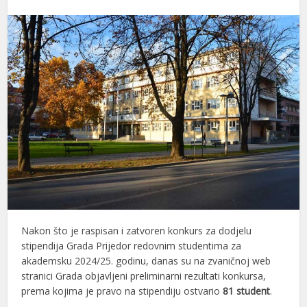
Nakon što je raspisan i zatvoren konkurs za dodjelu
stipendija Grada Prijedor redovnim studentima za
akademsku 2024/25. godinu, danas su na zvaničnoj web
stranici Grada objavljeni preliminarni rezultati konkursa,
prema kojima je pravo na stipendiju ostvario
81 student
.