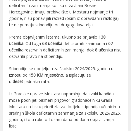
deficitarnih zanimanja koji su državljani Bosne i
Hercegovine, imaju prebivalište u Mostaru najmanje tri
godine, nisu ponavljali razred (osim iz opravdanih razloga)
te ne primaju stipendiju od drugog davatelja.
Prema objavljenim listama, ukupno se prijavilo
138
učenika
. Od toga
63 učenika
deficitarnih zanimanja i
67
učenika
rezervnih deficitarnih zanimanja, dok
8 učenika
nisu
ostvarila pravo na stipendiju.
Stipendije se dodjeljuju za školsku 2024/2025. godinu u
iznosu od
150 KM mjesečno
, a isplaćuju se
u
deset
jednakih rata.
Iz Gradske uprave Mostara napominju da svaki kandidat
može podnijeti pismeni prigovor gradonačelniku Grada
Mostara na Listu prioriteta za dodjelu stipendija učenicima
srednjih škola deficitarnih zanimanja za školsku 2025/2026.
godinu, i to u roku od osam dana od dana objavljivanja
liste.